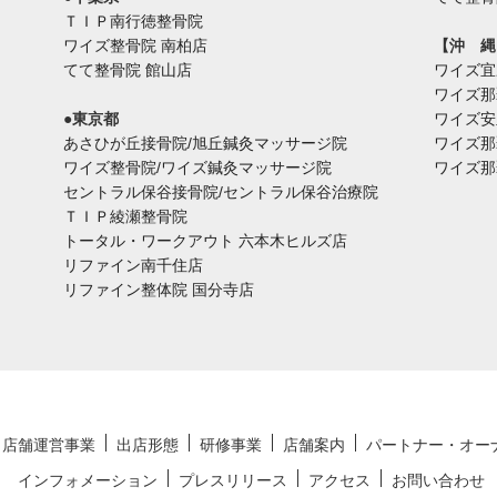
ＴＩＰ南行徳整骨院
ワイズ整骨院 南柏店
【沖 縄
てて整骨院 館山店
ワイズ宜
ワイズ那
●東京都
ワイズ安
あさひが丘接骨院/旭丘鍼灸マッサージ院
ワイズ那
ワイズ整骨院/ワイズ鍼灸マッサージ院
ワイズ那
セントラル保谷接骨院/セントラル保谷治療院
ＴＩＰ綾瀬整骨院
トータル・ワークアウト 六本木ヒルズ店
リファイン南千住店
リファイン整体院 国分寺店
店舗運営事業
出店形態
研修事業
店舗案内
パートナー・オー
インフォメーション
プレスリリース
アクセス
お問い合わせ