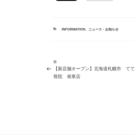
カ
INFORMATION
、
ニュース・お知らせ
テ
ゴ
リ
ー
投
前
前
【新店舗オープン】北海道札幌市 てて
稿
の
骨院 発寒店
投
ナ
稿
ビ
ゲ
ー
シ