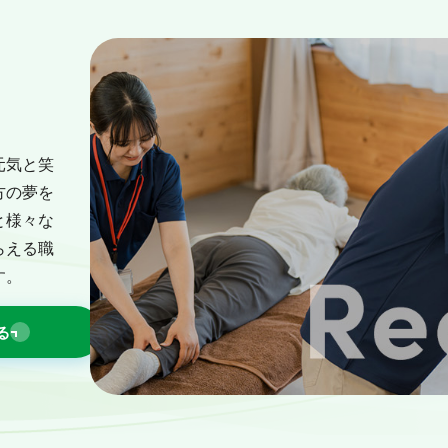
元気と笑
方の夢を
と様々な
らえる職
す。
る