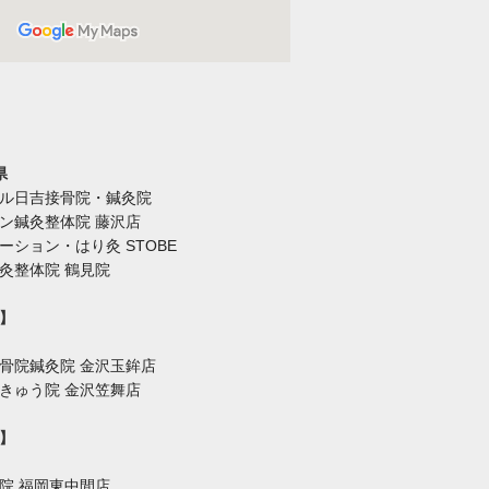
県
ル日吉接骨院・鍼灸院
ン鍼灸整体院 藤沢店
ーション・はり灸 STOBE
灸整体院 鶴見院
】
骨院鍼灸院 金沢玉鉾店
はりきゅう院 金沢笠舞店
】
院 福岡東中間店