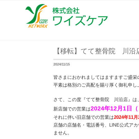
コ
ン
テ
ン
ツ
へ
【移転】てて整骨院 川沿
ス
キ
2024/11/15
ッ
プ
皆さまにおかれましてはますますご盛栄
平素は格別のご高配を賜り厚く御礼申し
さて、この度『てて整骨院 川沿店』は
2024年12月1
新店舗での営業は
それに伴い旧店舗での営業は
2024年1
店舗の店舗名・電話番号、LINE公式ア
ません。