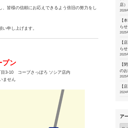
店）
し、皆様の信頼にお応えできるよう倍旧の努力をし
202
【本
らせ
願い申し上げます。
202
【店
らせ
202
ープン
【閉
のお
目3-10 コープさっぽろ ソシア店内
202
ざいません
【店
202
ア
ア