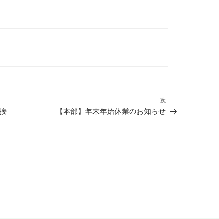
次
次
接
【本部】年末年始休業のお知らせ
の
投
稿