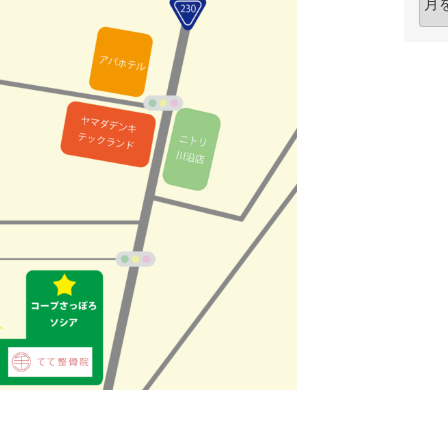
ー
カ
イ
ブ