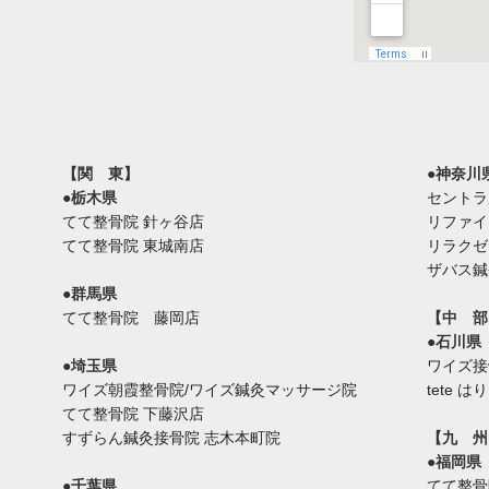
【関 東】
●神奈川
●栃木県
セントラ
てて整骨院 針ヶ谷店
リファイ
てて整骨院 東城南店
リラクゼ
ザバス鍼
●群馬県
てて整骨院 藤岡店
【中 部
●石川県
●埼玉県
ワイズ接
ワイズ朝霞整骨院/ワイズ鍼灸マッサージ院
tete 
てて整骨院 下藤沢店
すずらん鍼灸接骨院 志木本町院
【九 州
●福岡県
●千葉県
てて整骨