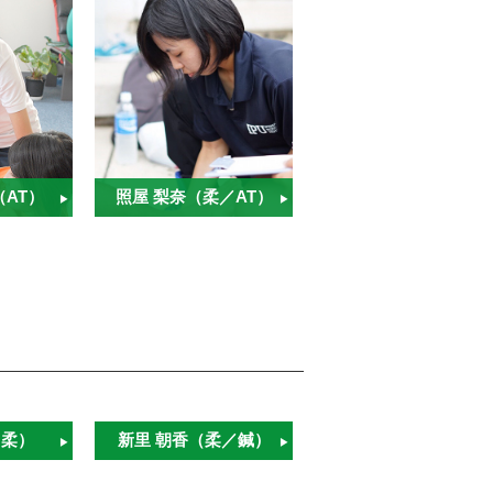
（AT）
照屋 梨奈（柔／AT）
（柔）
新里 朝香（柔／鍼）