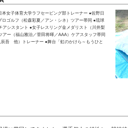
●日本女子体育大学ラフセービング部トレーナー ●佐野日
プロゴルフ（松森彩夏／アン・シネ）ツアー帯同 ●琉球
チアシスタント ●女子レスリング金メダリスト（川井梨
・ツアー（福山雅治／菅田将暉／AAA）ケアスタッフ帯同
辰吾 他）トレーナー ●舞台「虹のかけら～もうひと