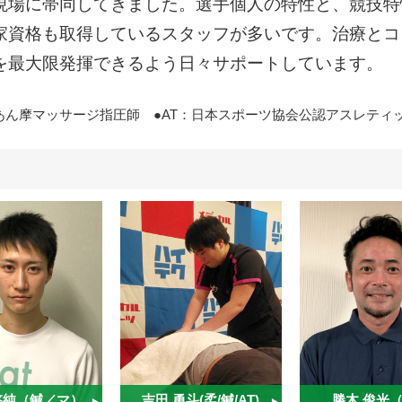
現場に帯同してきました。選手個人の特性と、競技特
家資格も取得しているスタッフが多いです。治療とコ
を最大限発揮できるよう日々サポートしています。
あん摩マッサージ指圧師 ●AT：日本スポーツ協会公認アスレティ
悠純（鍼／マ）
吉田 勇斗(柔/鍼/AT)
勝木 俊光