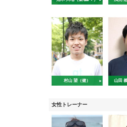
村山 望（健）
山田 
女性トレーナー