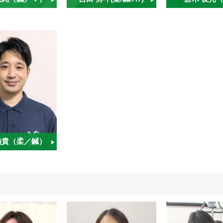
義貴（柔／鍼）