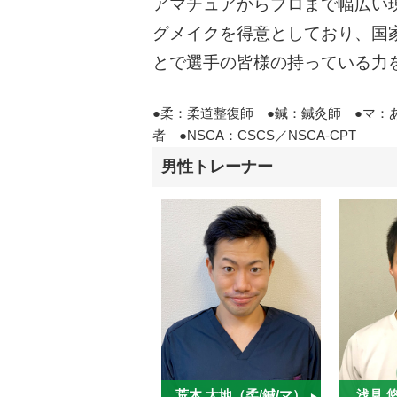
アマチュアからプロまで幅広い
グメイクを得意としており、国
とで選手の皆様の持っている力
●柔：柔道整復師 ●鍼：鍼灸師 ●マ：
者 ●NSCA：CSCS／NSCA-CPT
男性トレーナー
荒木 大地（柔/鍼/マ）
浅見 