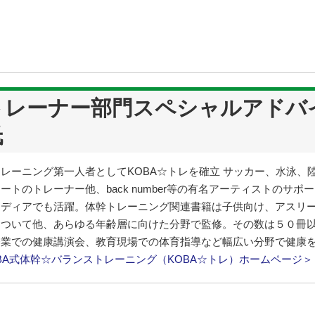
トレーナー部門スペシャルアドバイ
氏
レーニング第一人者としてKOBA☆トレを確立 サッカー、水泳、
ートのトレーナー他、back number等の有名アーティストのサ
ディアでも活躍。体幹トレーニング関連書籍は子供向け、アスリー
について他、あらゆる年齢層に向けた分野で監修。その数は５０冊
企業での健康講演会、教育現場での体育指導など幅広い分野で健康
BA式体幹☆バランストレーニング（KOBA☆トレ）ホームページ＞