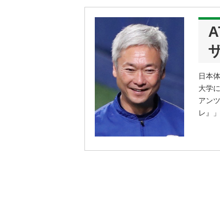
ザ
日本
大学
アンツ
レ』