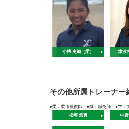
小榑 史織（柔）
津波
その他所属トレーナー
●柔：柔道整復師 ●鍼：鍼灸師 ●マ：
松崎 悠真
中野