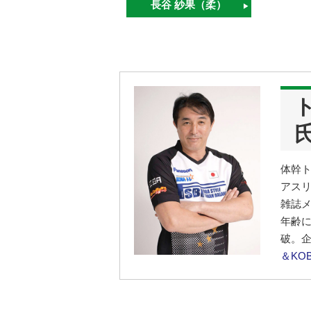
長谷 紗果（柔）
体幹ト
アスリ
雑誌メ
年齢
破。
＆KO