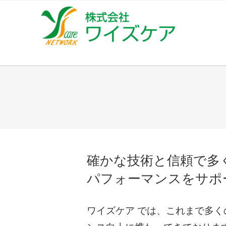
コ
ン
テ
ン
ツ
へ
ス
キ
ッ
プ
確かな技術と信頼で多
パフォーマンスをサポ
ワイズケア では、これまで多