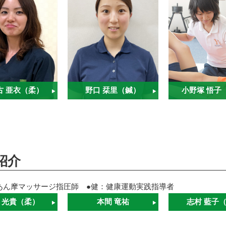
古 亜衣（柔）
野口 栞里（鍼）
小野塚 悟子
紹介
あん摩マッサージ指圧師 ●健：健康運動実践指導者
 光貴（柔）
本間 竜祐
志村 藍子