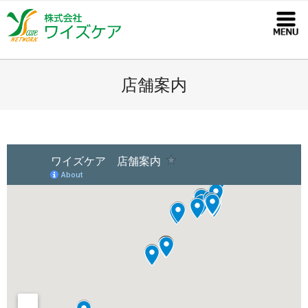
コ
ン
テ
ン
ツ
店舗案内
へ
ス
キ
ッ
プ