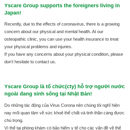
Yscare Group supports the foreigners living in
Japan!
Recently, due to the effects of coronavirus, there is a growing
concern about our physical and mental health. At our
osteopathic clinic, you can use your health insurance to treat
your physical problems and injuries.
If you have any concerns about your physical condition, please
don't hesitate to contact us.
Yscare Group là tổ chức(cty) hỗ trợ người nước
ngoài đang sinh sống tại Nhật Bản!
Do những tác động của Virus Corona nên chúng tôi nghĩ hiện
nay mối quan tâm về sức khoẻ thể chất và tinh thần càng được
chú trọng.
Vì thế tại phòng khám có bảo hiểm y tế cho các vấn đề về thể