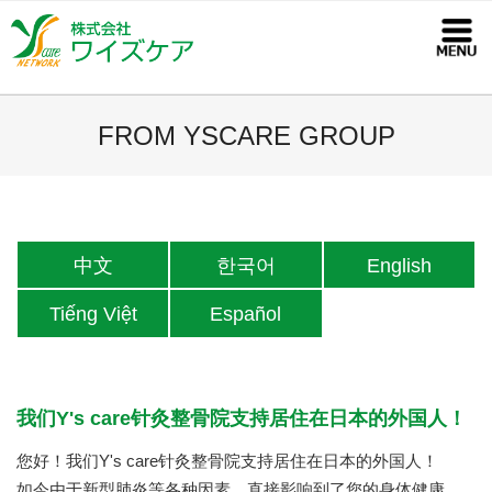
コ
ン
テ
ン
ツ
FROM YSCARE GROUP
へ
ス
キ
ッ
中文
한국어
English
プ
Tiếng Việt
Español
我们Y's care针灸整骨院支持居住在日本的外国人！
您好！我们Y's care针灸整骨院支持居住在日本的外国人！
如今由于新型肺炎等各种因素，直接影响到了您的身体健康。