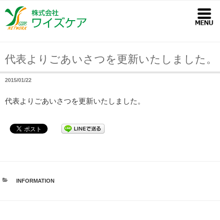
コ
ン
テ
ン
ツ
代表よりごあいさつを更新いたしました。
へ
2015/01/22
ス
キ
代表よりごあいさつを更新いたしました。
ッ
プ
カ
INFORMATION
テ
ゴ
リ
ー