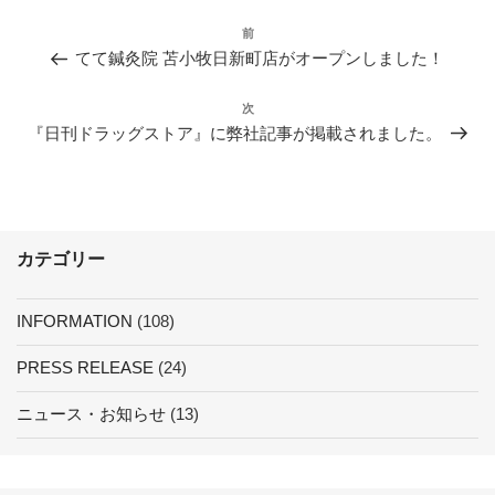
投
前
前
稿
てて鍼灸院 苫小牧日新町店がオープンしました！
の
ナ
投
次
次
ビ
稿
『日刊ドラッグストア』に弊社記事が掲載されました。
の
ゲ
投
ー
稿
シ
ョ
カテゴリー
ン
INFORMATION
(108)
PRESS RELEASE
(24)
ニュース・お知らせ
(13)