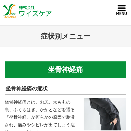
コ
ン
テ
ン
ツ
症状別メニュー
へ
ス
キ
ッ
坐骨神経痛
プ
坐骨神経痛の症状
坐骨神経痛とは、お尻、太ももの
裏、ふくらはぎ、かかとなどを通る
『坐骨神経』が何らかの原因で刺激
され、痛みやシビレが出てしまう症