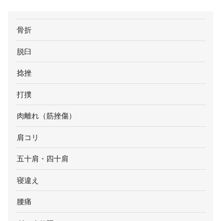
骨折
脱臼
捻挫
打撲
肉離れ（筋挫傷）
肩コリ
五十肩・四十肩
寝違え
腰痛